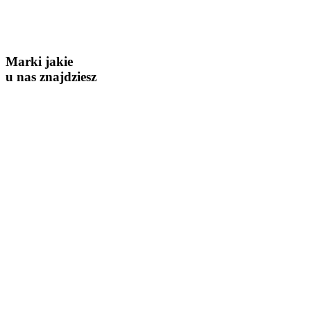
Nowa Huta 10
83-329 Mirachowo
Marki jakie
u nas znajdziesz