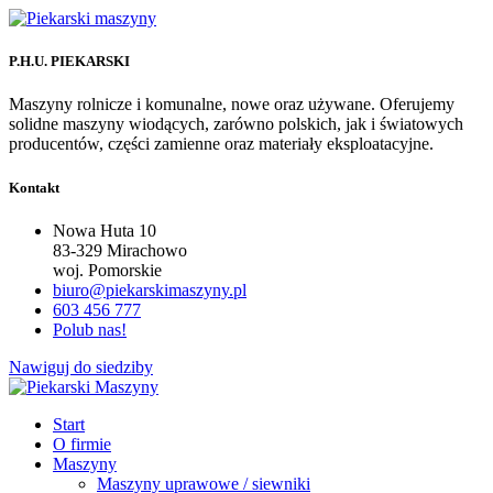
P.H.U. PIEKARSKI
Maszyny rolnicze i komunalne, nowe oraz używane. Oferujemy
solidne maszyny wiodących, zarówno polskich, jak i światowych
producentów, części zamienne oraz materiały eksploatacyjne.
Kontakt
Nowa Huta 10
83-329 Mirachowo
woj. Pomorskie
biuro@piekarskimaszyny.pl
603 456 777
Polub nas!
Nawiguj do siedziby
Start
O firmie
Maszyny
Maszyny uprawowe / siewniki